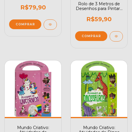
Divertido
Rolo de 3 Metros de
R$79,90
Desenhos para Pintar -
Desenrolando
Dinossauros
R$59,90
Mundo Criativo:
Mundo Criativo: