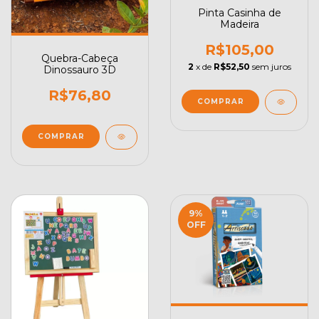
Pinta Casinha de
Madeira
R$105,00
Quebra-Cabeça
2
x de
R$52,50
sem juros
Dinossauro 3D
R$76,80
9
%
OFF