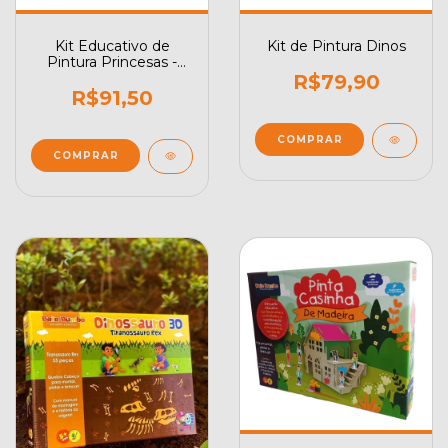
Kit Educativo de
Kit de Pintura Dinos
Pintura Princesas -
com Cavalete em
R$79,90
Madeira
R$91,50