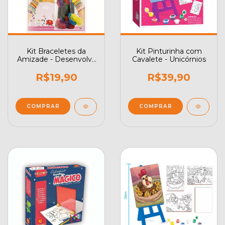
Kit Braceletes da
Kit Pinturinha com
Amizade - Desenvolva
Cavalete - Unicórnios
Habilidades Manuais
Criando Lindas
R$19,90
R$39,90
Pulseiras!