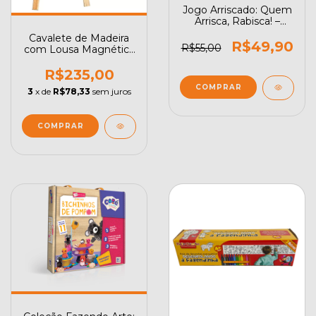
Jogo Arriscado: Quem
Arrisca, Rabisca! –
Game Office
Cavalete de Madeira
R$49,90
R$55,00
com Lousa Magnética
Multiatividades Dupla
Face Grande
R$235,00
3
x de
R$78,33
sem juros