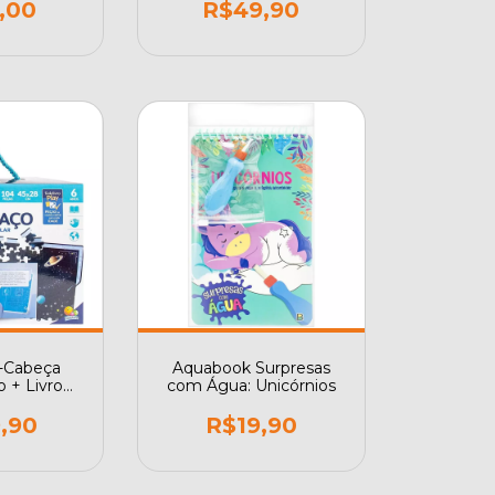
,00
R$49,90
a-Cabeça
Aquabook Surpresas
o + Livro
com Água: Unicórnios
livro Play
,90
R$19,90