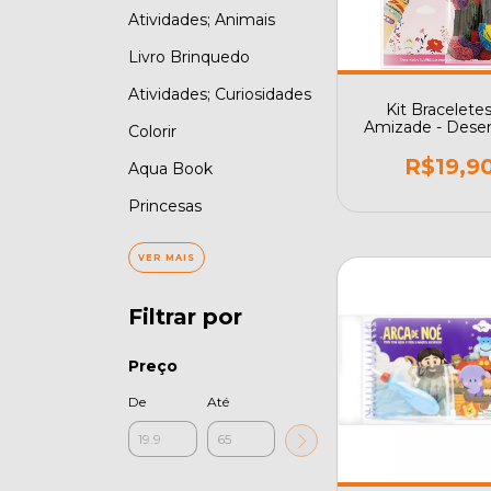
Atividades; Animais
Livro Brinquedo
Atividades; Curiosidades
Kit Bracelete
Amizade - Dese
Colorir
Habilidades Ma
Criando Lindas Pu
R$19,9
Aqua Book
Princesas
VER MAIS
Filtrar por
Preço
De
Até