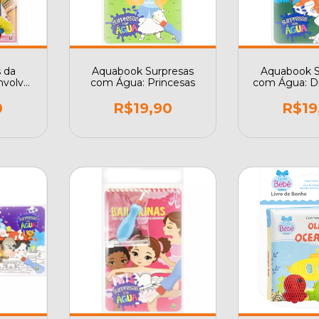
s da
Aquabook Surpresas
Aquabook S
nvolva
com Água: Princesas
com Água: D
nuais
lseiras!
0
R$19,90
R$19