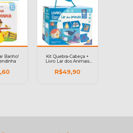
r Banho!
Kit Quebra-Cabeça +
endinha
Livro Lar dos Animais
Todolivro Play
,60
R$49,90