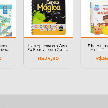
beça
Livro Aprenda em Casa -
É bom toma
Livro
Eu Escrevo! com Caneta
Minha Faz
olivro
Mágica: Coordenação
Motora
0
R$24,90
R$36