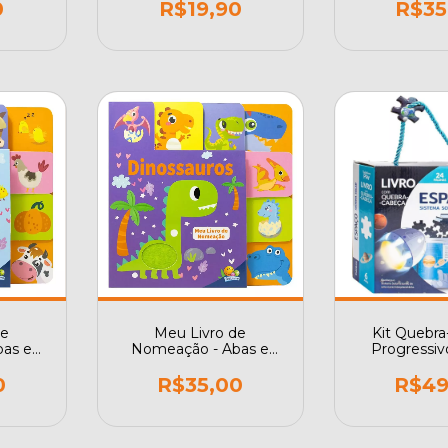
0
R$19,90
R$35
de
Meu Livro de
Kit Quebr
as e
Nomeação - Abas e
Progressiv
dinha
Texturas: Dinossauros
Espaço Todo
0
R$35,00
R$49