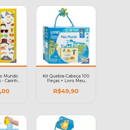
 o Mundo
Kit Quebra-Cabeça 100
 - Carinhas
Peças + Livro Meu
adas
Mundo Todolivro Play
,00
R$49,90