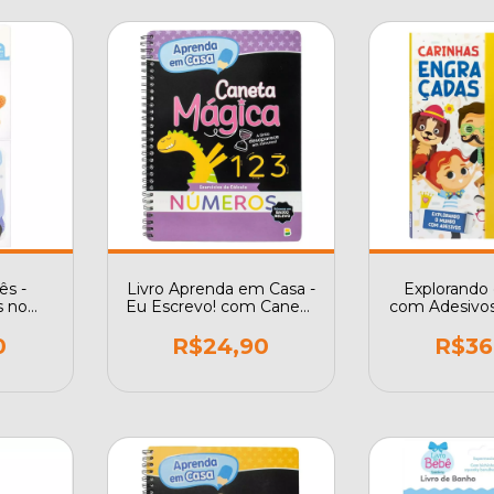
ês -
Livro Aprenda em Casa -
Explorando
 no
Eu Escrevo! com Caneta
com Adesivos
alhaço
Mágica: Números
Engraç
0
R$24,90
R$36