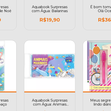
resas
Aquabook Surpresas
É bom toma
de Noé
com Água: Bailarinas
Olá Oc
0
R$19,90
R$36
resas
Aquabook Surpresas
Meus segre
paço
com Água: Animais
lindo diár
Marinhos
canetinha