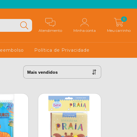
0
Atendimento
Minha conta
Meu carrinho
 Reembolso
Política de Privacidade