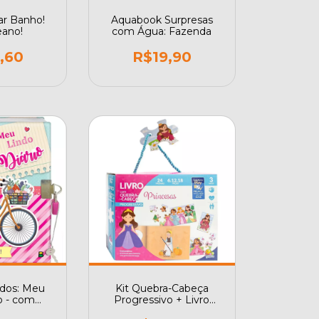
r Banho!
Aquabook Surpresas
eano!
com Água: Fazenda
,60
R$19,90
dos: Meu
Kit Quebra-Cabeça
io - com
Progressivo + Livro
 mágica
Princesas Todolivro Play