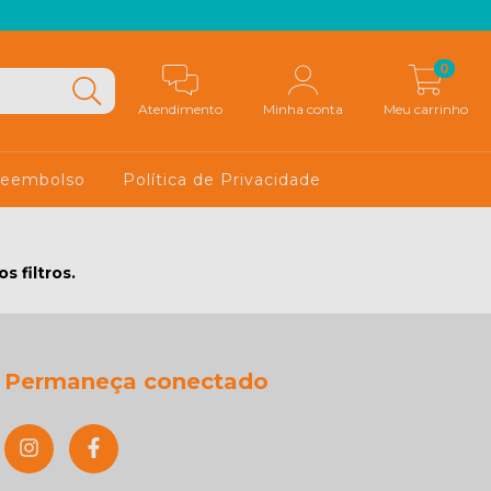
0
Atendimento
Minha conta
Meu carrinho
 Reembolso
Política de Privacidade
 filtros.
Permaneça conectado