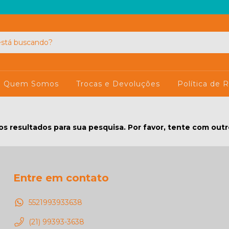
Quem Somos
Trocas e Devoluções
Política de
s resultados para sua pesquisa. Por favor, tente com outros
Entre em contato
5521993933638
(21) 99393-3638