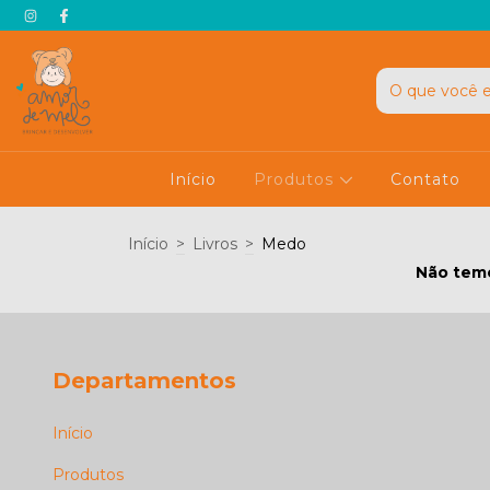
Início
Produtos
Contato
Início
>
Livros
>
Medo
Não temo
Departamentos
Início
Produtos