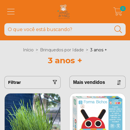
0
Início
>
Brinquedos por Idade
>
3 anos +
3 anos +
Filtrar